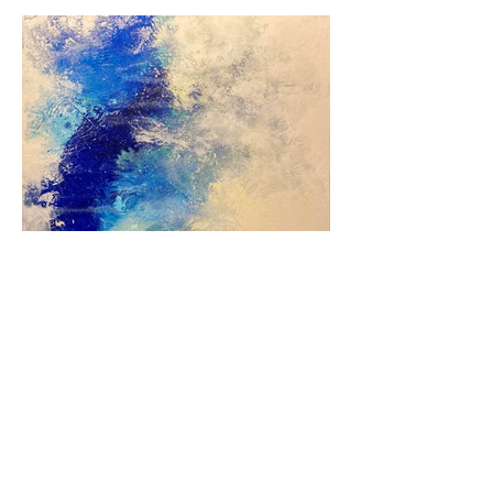
Previous
Next
© 2024 von Jane Fuhrimann. Website entworfen
von
Lange Language Solutions