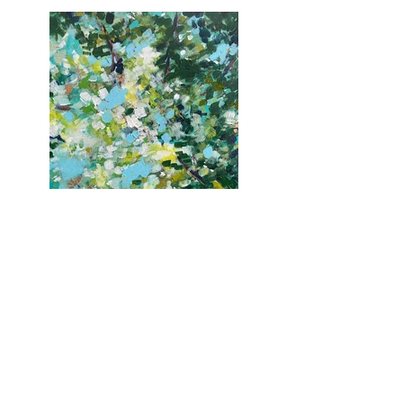
Previous
Next
© 2024 von Jane Fuhrimann. Website entworfen
von
Lange Language Solutions