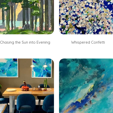
Chasing the Sun into Evening
Whispered Confetti